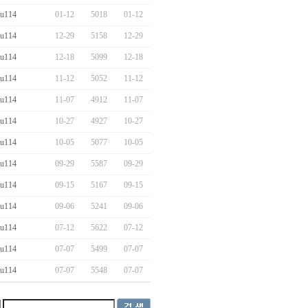
eu114
01-12
5018
01-12
eu114
12-29
5158
12-29
eu114
12-18
5099
12-18
eu114
11-12
5052
11-12
eu114
11-07
4912
11-07
eu114
10-27
4927
10-27
eu114
10-05
5077
10-05
eu114
09-29
5587
09-29
eu114
09-15
5167
09-15
eu114
09-06
5241
09-06
eu114
07-12
5622
07-12
eu114
07-07
5499
07-07
eu114
07-07
5548
07-07