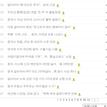
알리바바, 韓 대규모 투자?…업계 긴장
219
두만강 接境(접경) 개발 '北·中·러 물밑경쟁'
218
중국서 '여성 인터넷 소비시대' 활짝 열렸다
217
마윈 알리바바 회장 "최고부자 돼도 행복하지 않아"
216
짝퉁’ 이제 그만 … 중국, 지재권 보호 나섰다
215
중국산 제품, 20년 후 세계적 수준 전망
214
엔저에 이어 위안화 절하..수출기업 시름
213
유럽行열차에 中제품 가득”…中, ‘新실크로드’ 선점
212
중국, 지난해 신규 백만장자 4만명 늘어…'총 109만명'…
211
중국 알리바바 IPO 규모 243억달러…美 증시 사상 최다
210
알리바바 뉴욕 상장 기업 가치 135조원로 상향 조정
209
중국 부동산 주무르는 '따꺼'들은 누구?
208
박근혜-시진핑, 日에 경고…"북핵 제재 잘못다루면 안돼
207
1
2
3
4
5
6
7
8
9
10
11