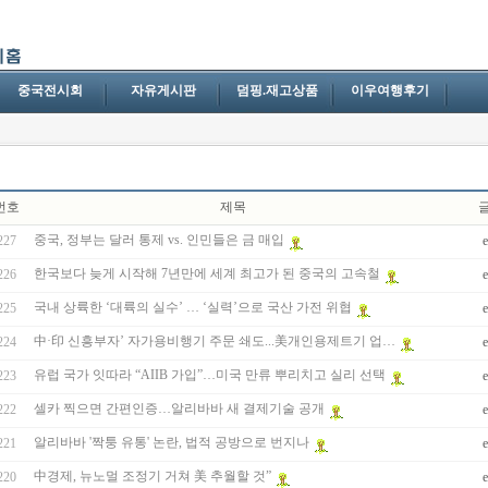
중국전시회
자유게시판
덤핑.재고상품
이우여행후기
번호
제목
중국, 정부는 달러 통제 vs. 인민들은 금 매입
227
한국보다 늦게 시작해 7년만에 세계 최고가 된 중국의 고속철
226
국내 상륙한 ‘대륙의 실수’ … ‘실력’으로 국산 가전 위협
225
中·印 신흥부자’ 자가용비행기 주문 쇄도...美개인용제트기 업…
224
유럽 국가 잇따라 “AIIB 가입”…미국 만류 뿌리치고 실리 선택
223
셀카 찍으면 간편인증…알리바바 새 결제기술 공개
222
알리바바 '짝퉁 유통' 논란, 법적 공방으로 번지나
221
中경제, 뉴노멀 조정기 거쳐 美 추월할 것”
220