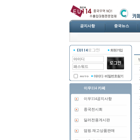
공지사항
중국뉴스
이우114 카페
이우114공지사항
중국전시회
딜러전용게시판
덤핑.재고상품판매