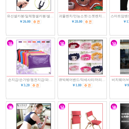
유선셀카봉/일체형셀카봉/셀…
괴물렌치/만능소켓/소켓렌치…
스마트암밴
￥26.00
￥28.00
￥1
손지갑/손가방/동전지갑/파…
큐빅헤어밴드/악세사리/머리…
비치웨어/
￥3.20
￥1.80
￥9