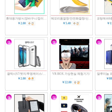
휴대용가방/시장바구니/접이…
메모리폼깔창/안전화깔창/신…
코팅메쉬6
￥2.00
￥5.40
￥1
갤럭시S7/엣지/투명케이스/…
VR BOX 가상현실 체험기기/
알루미늄 
…
￥2.00
￥88
￥22.00