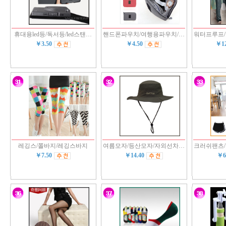
휴대용led등/독서등/led스탠…
핸드폰파우치/여행용파우치/…
워터프루프
￥3.50
￥4.50
￥1
레깅스/쫄바지/레깅스바지
여름모자/등산모자/자외선차…
크러쉬팬츠
￥7.50
￥14.40
￥6