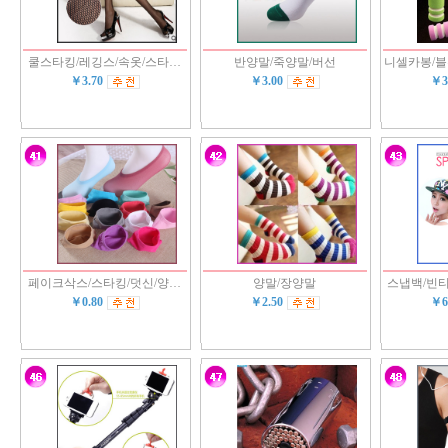
쿨스타킹/레깅스/속옷/스타…
반양말/죽양말/버선
니셀카봉/
￥3.70
￥3.00
￥3
페이크삭스/스타킹/덧신/양…
양말/장양말
스냅백/빈티
￥0.80
￥2.50
￥6