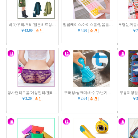
비옷/우의/우비/일본히트상…
얼름케이스/아이스볼/얼음틀…
투명눈꺼풀
￥43.00
￥4.90
￥7
망사팬티모음/여성펜티/팬티…
뚜러뻥/씽크대/하수구/변기…
무봉제양말
￥3.20
￥2.64
￥3