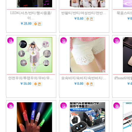
LED티셔츠/반티/행사용품/
반팔티/반티/여성반티/면반…
묶음스타
이…
￥8.60
￥0
￥28.00
안전우의/투명우의/우비/우…
숏속바지/속바지/속반바지/…
iPhone6
￥16.00
￥8.00
￥4