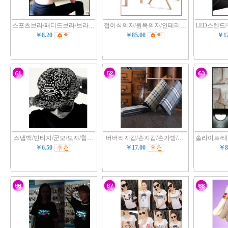
스포츠브라/패디드브라/브라…
접이식의자/원목의자/인테리…
LED스텐드
￥8.20
￥85.00
￥1
스냅백/빈티지/군모/모자/힙…
버버리지갑/손지갑/손가방/…
솔라이트/
￥6.50
￥17.00
￥8