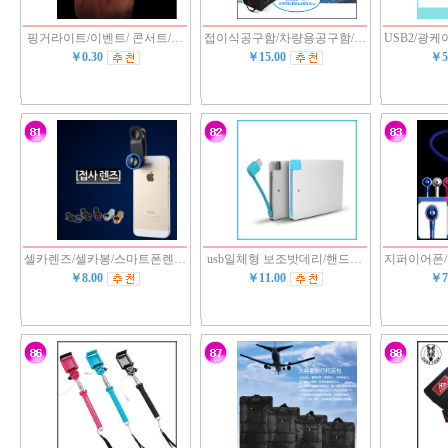
핑거라이트/이벤트/ 콘서트/…
접이식공구함/차량용공구함/…
USB2/광케
￥0.30
￥15.00
￥5
셀카렌즈/셀카봉/스마트폰렌…
usb일체형 보조밧데리/핸드…
지퍼이어폰
￥8.00
￥11.00
￥7