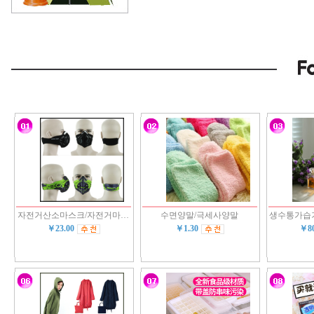
자전거산소마스크/자전거마…
수면양말/극세사양말
생수통가습
￥23.00
￥1.30
￥8