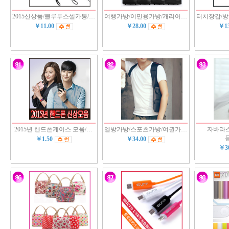
2015신상품/블루투스셀카봉/…
여행가방/이민용가방/캐리어…
터치장갑/
￥11.00
￥28.00
￥1
2015년 핸드폰케이스 모음/…
멜방가방/스포츠가방/여권가…
자바라스
￥1.50
￥34.00
￥3