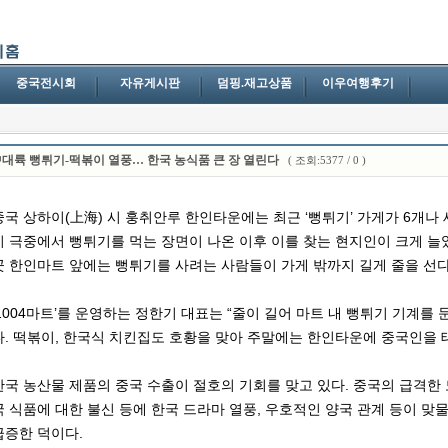
중국전시회
자유게시판
덤핑.재고상품
이우여행후기
대륙 뻥튀기-떡볶이 열풍… 한국 농식품 큰 장 열린다
( 조회:5377 / 0 )
중국 상하이(上海) 시 훙취안루 한인타운에는 최근 ‘뻥튀기’ 가게가 6개나
이 극중에서 뻥튀기를 먹는 장면이 나온 이후 이를 찾는 현지인이 크게 늘었
곳 한인마트 앞에는 뻥튀기를 사려는 사람들이 가게 밖까지 길게 줄을 선다
‘1004마트’를 운영하는 정한기 대표는 “줄이 길어 마트 내 뻥튀기 기계를
다. 떡볶이, 한국식 치킨집도 호황을 맞아 주말에는 한인타운에 중국인을 
한국 농산물 제품의 중국 수출이 절호의 기회를 맞고 있다. 중국의 급격한 
국 식품에 대한 불신 등에 한국 드라마 열풍, 우호적인 양국 관계 등이 맞
급증한 덕이다.