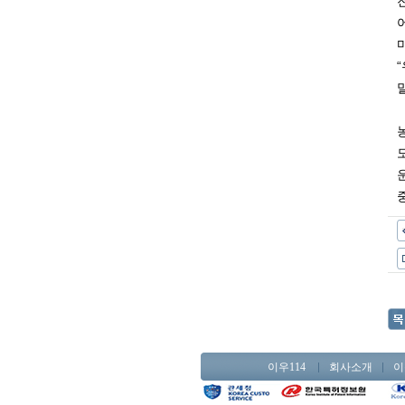
이우114
회사소개
이