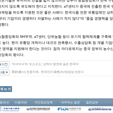
전문가들은 유자차의 전철을 밟지 않으려면 정부나 농협중앙회가 한국 수
어지지 않도록 유도해야 한다고 지적한다. aT센터가 중국에 진출한 한국 
마케팅을 하도록 지원한 것은 좋은 사례다. 한국식품 전문 유통업체인 상하
“우리 기업끼리 경쟁하다 자멸하는 사례가 적지 않다”며 “품질 경쟁력을 
말했다.
농협중앙회와 NH무역, aT센터, 단위농협 등이 유기적 협력체계를 구축해 
도 높다. 현지 유통망 개척이나 대규모 판촉행사, 수출상담회 등 개별 기
운 영역을 지원해야 한다는 것이다. 점차 까다로워지는 중국 정부의 농수산
중앙회의 몫이다.
:
'어서어서'와 '오소오소', 상하이 방언에 숨은 한국어
:
黃砂(황사) 진원지에.. 한국인이 綠色(녹색)장성 만든다
용안내
이용약관
개인정보정책
자주하는 질문
질문답변