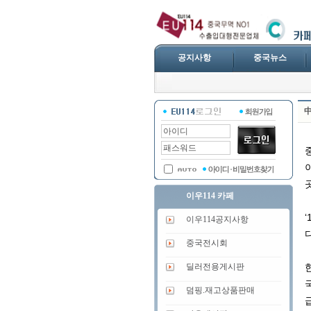
공지사항
중국뉴스
中
이우114 카페
이우114공지사항
중국전시회
딜러전용게시판
덤핑.재고상품판매