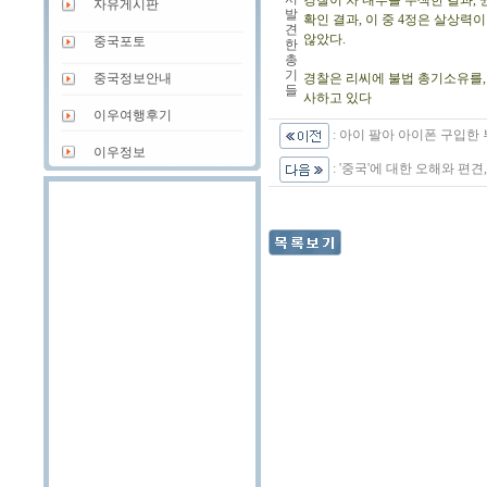
경찰이 차 내부를 수색한 결과,
자유게시판
발
확인 결과, 이 중 4정은 살상력
견
않았다.
중국포토
한
총
기
중국정보안내
경찰은 리씨에 불법 총기소유를,
들
사하고 있다
이우여행후기
:
아이 팔아 아이폰 구입한 
이우정보
:
'중국'에 대한 오해와 편견