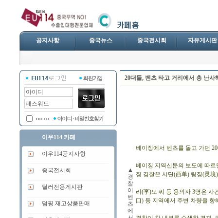
공지사항
중국뉴스
중국전시회
자유게시판
20대들, 벤츠 타고 거리에서 총 난사
이우114 카페
베이징에서 벤츠를 몰고 가던 2
이우114공지사항
베이징 지역신문의 보도에 따르면
▲
중국전시회
징 경찰은 시단(西单) 링징(灵境
경
찰
딜러전용게시판
이
리(李)모 씨 등 용의자 3명은 
벤
口) 등 지역에서 주변 차량을 향
덤핑.재고상품판매
츠
에
서