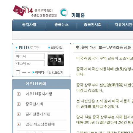
공지사항
중국뉴스
중국전시회
자유게시판
中, 美에 다시 ‘포문‘..무역갈등 심화
미국과 중국의 무역 갈등이 고조되고
중국이 미국산 자동차에 반(反)덤핑
이다.
이우114 카페
중국 상무부의 선단양(瀋丹陽) 대변인
이라고 강조했다.
이우114공지사항
선 대변인은 조사 결과 미국 자동차
중국전시회
이 손해를 봤다고 주장했다.
딜러전용게시판
앞서 14일 중국 상무부는 자체 웹사
대해 2013년 12월14일까지 2년
덤핑.재고상품판매