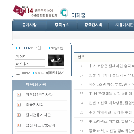
공지사항
중국뉴스
중국전시회
자유게시판
번호
中 사로잡은 절세미인 충격 비
58
명품 가격차에 눈뜨기 시작한
57
이우114 카페
자산 1조원 이상 부호, 중국 V
56
中·日 관광객들 발길 몰리며
55
이우114공지사항
연변 조선족 대학생들, 졸업
54
중국전시회
주중 韓대사관, 공기총 추정
53
딜러전용게시판
中 스타벅스 커피값, 美보다 
52
덤핑.재고상품판매
중국 매체, 시진핑 펑리위안에
51