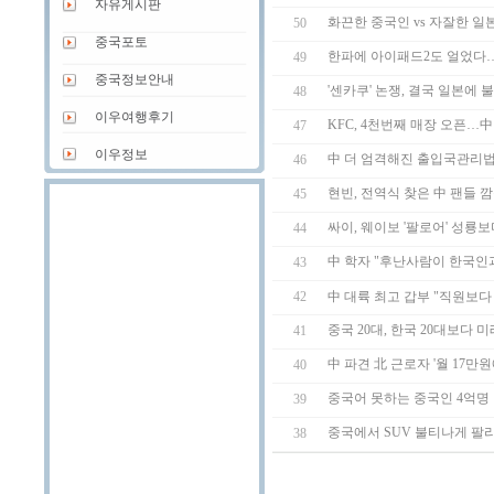
자유게시판
화끈한 중국인 vs 자잘한 일
50
중국포토
한파에 아이패드2도 얼었다…
49
중국정보안내
'센카쿠' 논쟁, 결국 일본에
48
이우여행후기
KFC, 4천번째 매장 오픈…中
47
이우정보
中 더 엄격해진 출입국관리법
46
현빈, 전역식 찾은 中 팬들 
45
싸이, 웨이보 '팔로어' 성룡
44
中 학자 "후난사람이 한국인
43
中 대륙 최고 갑부 "직원보다
42
중국 20대, 한국 20대보다 
41
中 파견 北 근로자 '월 17만
40
중국어 못하는 중국인 4억명
39
중국에서 SUV 불티나게 팔
38