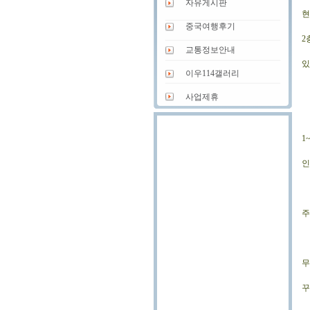
자유게시판
현
중국여행후기
2
교통정보안내
있
이우114갤러리
사업제휴
1
인
주
무
꾸