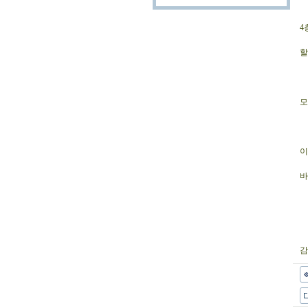
4
할
모
이
바
감