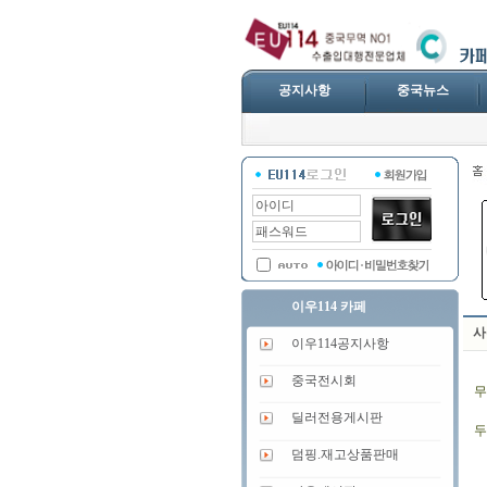
공지사항
중국뉴스
이우114 카페
사
이우114공지사항
중국전시회
무
딜러전용게시판
두
덤핑.재고상품판매