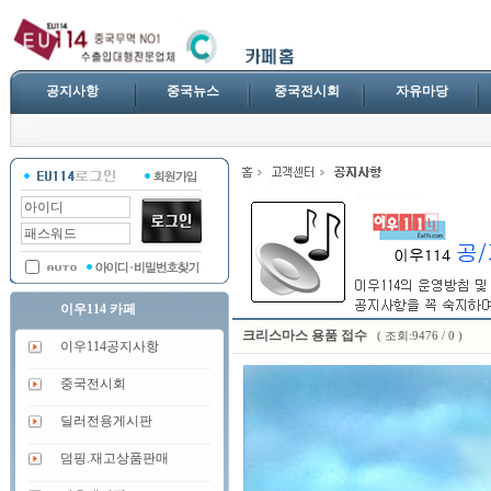
공지사항
중국뉴스
중국전시회
자유마당
이우114 카페
크리스마스 용품 접수
( 조회:9476 / 0 )
이우114공지사항
중국전시회
딜러전용게시판
덤핑.재고상품판매