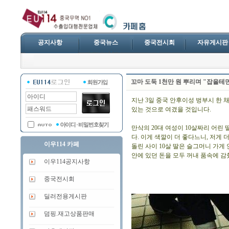
공지사항
중국뉴스
중국전시회
자유게시판
꼬마 도둑 1천만 원 뿌리며 "잡을테
지난 3일 중국 안후이성 벙부시 한
있는 것으로 여겼을 것입니다.
만삭의 20대 여성이 10살짜리 어
다. 이게 색깔이 더 좋다느니, 저게
이우114 카페
돌린 사이 10살 딸은 슬그머니 가게
안에 있던 돈을 모두 꺼내 품속에 감췄
이우114공지사항
중국전시회
딜러전용게시판
덤핑.재고상품판매